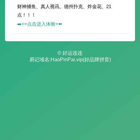
财神捕鱼、真人视讯、德州扑克、炸金花、21
点！！！
➡️<<点击进入体验>⬅️
© 好运连连
易记域名:HaoPinPai.vip(好品牌拼音)